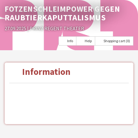
FOTZENSCHLEIMPOWER GEGEN
RAUBTIERKAPUTTALISMUS
27.09.2025
| PRINZ REGENT THEATER
Info
Help
Shopping cart (0)
Information