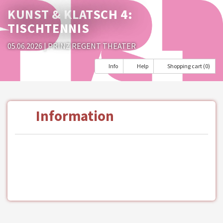
KUNST & KLATSCH 4:
TISCHTENNIS
05.06.2026
| PRINZ REGENT THEATER
Info
Help
Shopping cart (0)
Information