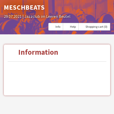
MESCHBEATS
29.07.2021
| Jazzclub im Leeren Beutel
Info
Help
Shopping cart (0)
Information