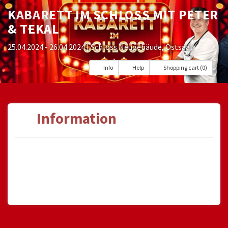
KABARETT IM SCHLOSS MIT PETER
& TEKAL
25.04.2024 - 26.04.2024
| Schloss Neugebäude, Ostsaal
Info
Help
Shopping cart (0)
Information