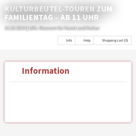
KULTURBEUTEL-TOUREN ZUM
FAMILIENTAG – AB 11 UHR
13.10.2024
| LWL-Museum für Kunst und Kultur
Info
Help
Shopping cart (0)
Information