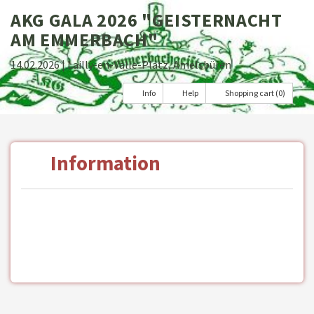
AKG GALA 2026 "GEISTERNACHT
AM EMMERBACH"
14.02.2026
| Lailly-en-Valle-Platz, Amelsbüren
Info
Help
Shopping cart (0)
Information