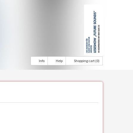
Info
Help
Shopping cart (0)