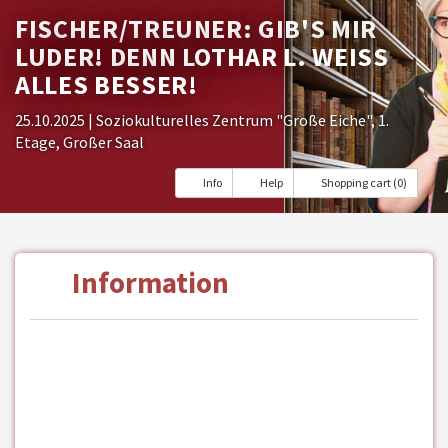
FISCHER/TREUNER: GIB'S MIR
LUDER! DENN LOTHAR L. WEISS A
LLES BESSER!
25.10.2025
| Soziokulturelles Zentrum "Große Eiche", 1.
Etage, Großer Saal
Info
Help
Shopping cart (0)
Information