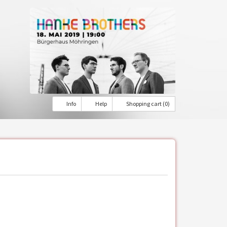
Info
Help
Shopping cart (0)