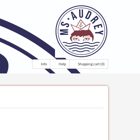
Info
Help
Shopping cart (0)