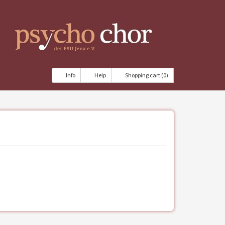
Info
Help
Shopping cart (0)