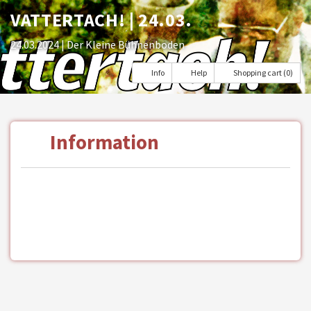
VATTERTACH! | 24.03.
24.03.2024
| Der Kleine Bühnenboden
Info
Help
Shopping cart (0)
Information