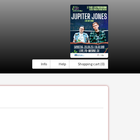
Info
Help
Shopping cart (0)