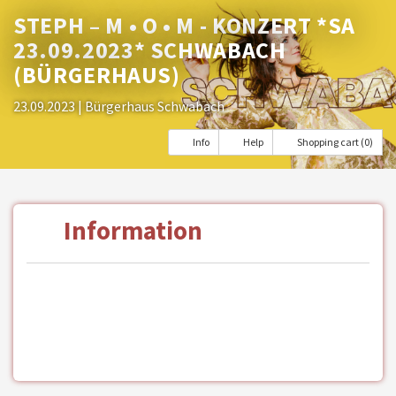
STEPH – M • O • M - KONZERT *SA
23.09.2023* SCHWABACH
(BÜRGERHAUS)
23.09.2023
| Bürgerhaus Schwabach
Info
Help
Shopping cart (0)
Information