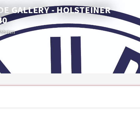
IDE GALLERY - HOLSTEINER
40
sfahrten