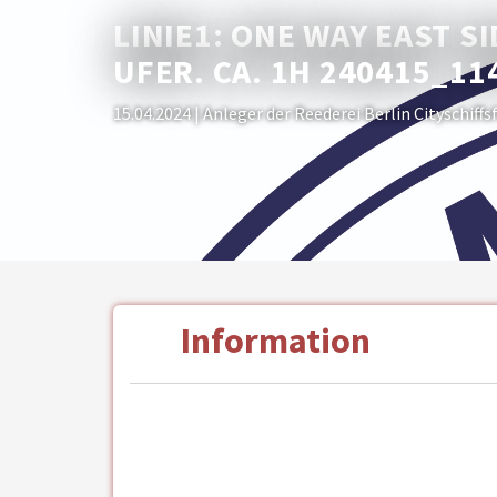
LINIE1: ONE WAY EAST S
UFER. CA. 1H 240415_11
15.04.2024
| Anleger der Reederei Berlin Cityschiff
Information