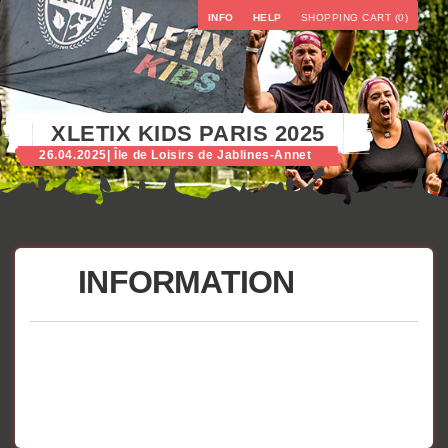
INFO
HELP
SHOPPING CART (0)
XLETIX KIDS PARIS 2025
26.04.2025
| Île de Loisirs de Jablines-Annet
INFORMATION