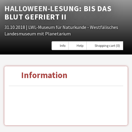
HALLOWEEN-LESUNG: BIS DAS
BLUT GEFRIERT II
31.10.2018
| LWL-Museum für Naturkunde - Westfälisches
Landesmuseum mit Planetarium
Info
Help
Shopping cart (0)
Information