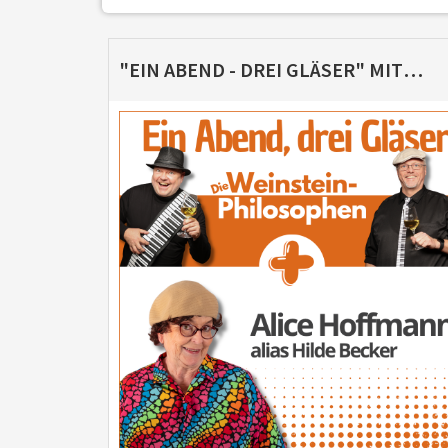
"EIN ABEND - DREI GLÄSER" MIT ALICE HOFFMANN UND DEN WEINSTEIN-PHILOSOPHEN