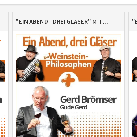
"EIN ABEND - DREI GLÄSER" MIT GERD BRÖMSER "GUDE GERD" UND DEN WEINSTEIN-PHILOSOPHEN