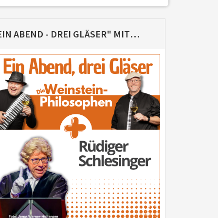
"EIN ABEND - DREI GLÄSER" MIT RÜDIGER SCHLESINGER & WEINSTEIN-PHILOSOPHEN